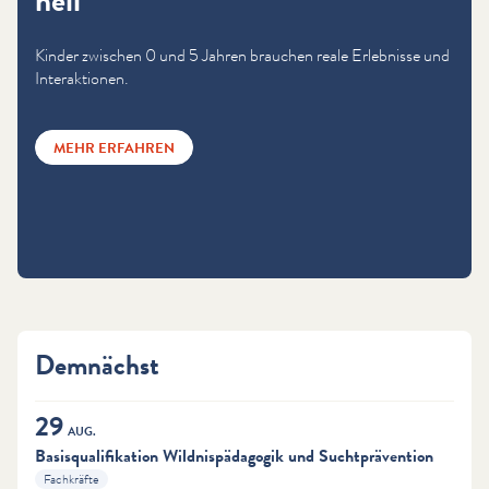
hell
Kinder zwischen 0 und 5 Jahren brauchen reale Erlebnisse und
Interaktionen.
MEHR ERFAHREN
Demnächst
29
AUG.
Basisqualifikation Wildnispädagogik und Suchtprävention
Fachkräfte