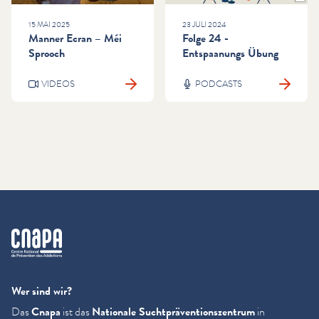
15 MAI 2025
23 JULI 2024
Manner Ecran – Méi
Folge 24 -
Sprooch
Entspaanungs Übung
VIDEOS
PODCASTS
cnapa
Wer sind wir?
Das
Cnapa
ist das
Nationale Sucht­präven­tion­szen­trum
in