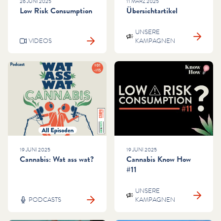
26 JUNI 2025
11 MÄRZ 2025
Low Risk Consumption
Übersichtartikel
UNSERE
VIDEOS
KAMPAGNEN
19 JUNI 2025
19 JUNI 2025
Cannabis: Wat ass wat?
Cannabis Know How
#11
UNSERE
PODCASTS
KAMPAGNEN