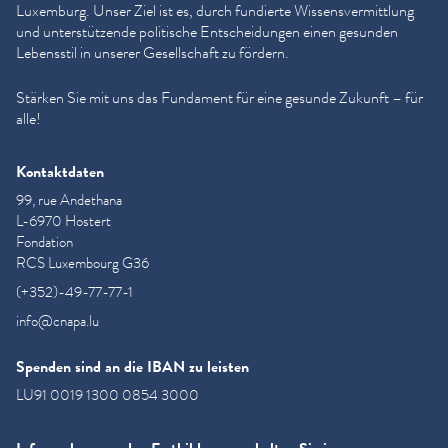
Luxemburg. Unser Ziel ist es, durch fundierte Wis­sensver­mit­tlung
und unter­stützende politische Entschei­dun­gen einen gesunden
Lebensstil in unserer Gesellschaft zu fördern.
Stärken Sie mit uns das Fundament für eine gesunde Zukunft – für
alle!
Kontaktdaten
99, rue Andethana
L-6970 Hostert
Fondation
RCS Luxembourg G36
(+352)-49-77-77-1
info@cnapa.lu
Spenden sind an die IBAN zu leisten
LU91 0019 1300 0854 3000